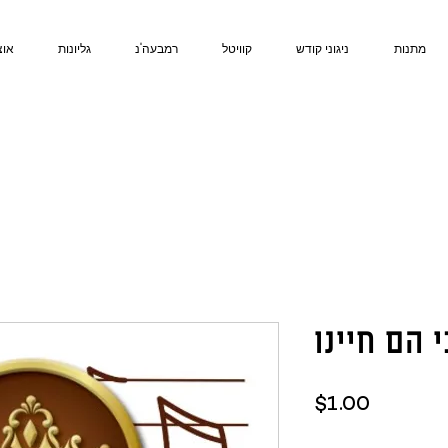
מתנות
ניגוני קודש
קוויטל
רמבעה"נ
גליונות
אוצ
 הם חיינו
Price
$1.00